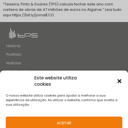
“Teixeira, Pinto & Soares (TPS) calcula fechar este ano com
carteira de obras de 47 milhões de euros no Algarve.” Leia tudo
aqui https://bit.ly/jornalECO
História
Portfólio
Notícias
Certificações
Este website utiliza
Recrutamento
cookies
Contactos
O nosso website utiliza cookies para ajudar a melhorar a sua
SIGA-NOS
experiência de utilização. Ao utilizar o website, confirma que aceita a
sua utilização.
ACEITAR
Termos e Condições
Aviso de Privacidade
Aviso de Cookies