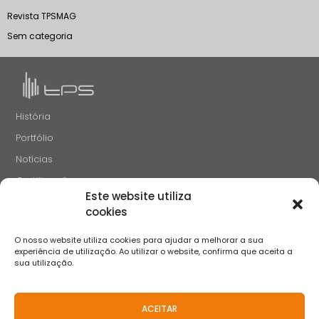
Revista TPSMAG
Sem categoria
História
Portfólio
Notícias
Certificações
Este website utiliza
Recrutamento
cookies
Contactos
O nosso website utiliza cookies para ajudar a melhorar a sua
SIGA-NOS
experiência de utilização. Ao utilizar o website, confirma que aceita a
sua utilização.
ACEITAR
Termos e Condições
Aviso de Privacidade
Aviso de Cookies