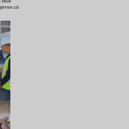
s teve
ejamos cá