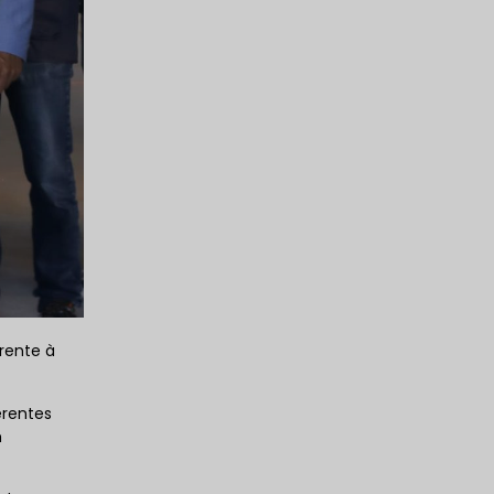
erente à
erentes
m