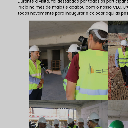
Durante a visita, foi destacado por todos os partici
início no mês de maio) e acabou com o nosso CEO, Br
todos novamente para inaugurar e colocar aqui as pes