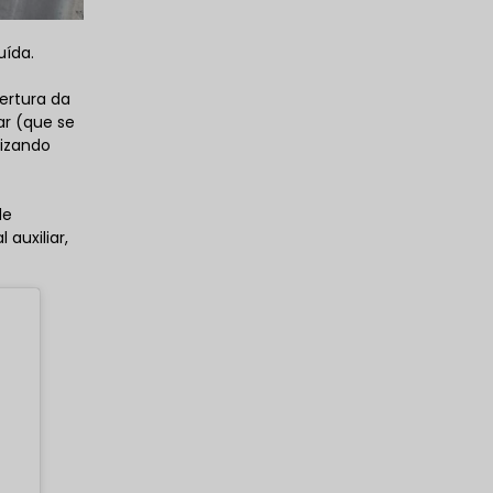
uída.
ertura da
ar (que se
lizando
de
 auxiliar,