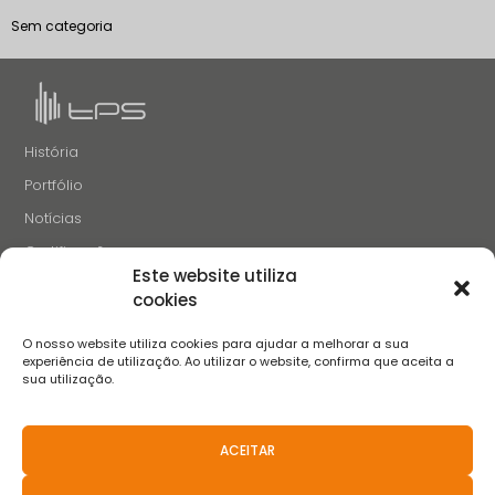
Sem categoria
História
Portfólio
Notícias
Certificações
Este website utiliza
Recrutamento
cookies
Contactos
O nosso website utiliza cookies para ajudar a melhorar a sua
SIGA-NOS
experiência de utilização. Ao utilizar o website, confirma que aceita a
sua utilização.
ACEITAR
Termos e Condições
Aviso de Privacidade
Aviso de Cookies
Livro de Reclamações
FAQS
Políticas anticorrupção