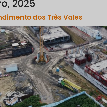
ro, 2025
PORTFÓLIO
COMUNICAÇÃO
SUSTENTABILIDADE
R
dimento dos Três Vales