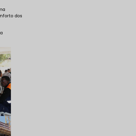
uma
nforto dos
 a