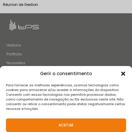
Réunion de Gestion
Histoire
Portfolio
Nouvelles
Projets et Initiatives
Gerir o consentimento
Recrutement
Para fornecer as melhores experiências, usamos tecnologias como
Contacts
cookies para armazenar e/ou aceder a informações do dispositivo.
Consentir com essas tecnologias nos permitirá processar dados,
como comportamento de navegação ou IDs exclusivos neste site. Não
consentir ou retirar o consentimento pode afetar negativamante certos
SUIVEZ-NOUS
recursos e funções.
ACEITAR