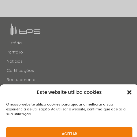
História
Portfólio
Notícias
Certificações
Recrutamento
Contactos
Este website utiliza cookies
SIGA-NOS
O nosso website utiliza cookies para ajudar a melhorar a sua
experiência de utilização. Ao utilizar o website, confirma que aceita a
sua utilização.
Termos e Condições
Aviso de Privacidade
Aviso de Cookies
ACEITAR
Livro de Reclamações
FAQS
Políticas anticorrupção