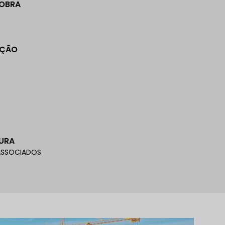
 OBRA
AÇÃO
URA
 ASSOCIADOS