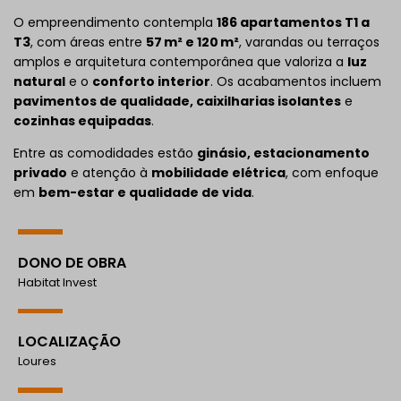
O empreendimento contempla
186 apartamentos T1 a
T3
, com áreas entre
57 m² e 120 m²
, varandas ou terraços
amplos e arquitetura contemporânea que valoriza a
luz
natural
e o
conforto interior
. Os acabamentos incluem
pavimentos de qualidade, caixilharias isolantes
e
cozinhas equipadas
.
Entre as comodidades estão
ginásio, estacionamento
privado
e atenção à
mobilidade elétrica
, com enfoque
em
bem-estar e qualidade de vida
.
DONO DE OBRA
Habitat Invest
LOCALIZAÇÃO
Loures