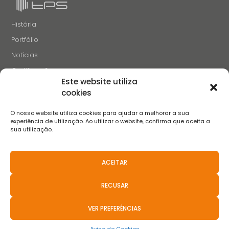
História
Portfólio
Notícias
Certificações
Este website utiliza
Recrutamento
cookies
Contactos
O nosso website utiliza cookies para ajudar a melhorar a sua
SIGA-NOS
experiência de utilização. Ao utilizar o website, confirma que aceita a
sua utilização.
ACEITAR
Termos e Condições
Aviso de Privacidade
Aviso de Cookies
Livro de Reclamações
FAQS
Políticas anticorrupção
RECUSAR
Resolução Aternativa de Litígios
Canal de Denúncias
Aviso de Privacidade de Recrutamento
VER PREFERÊNCIAS
2021 © Teixeira, Pinto & Soares, SA - Todos Os Direitos Reservados.
Basicamente
.pt