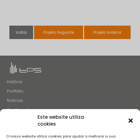
Voltar
Projeto Seguinte
Projeto Anterior
História
Portfólio
Notícias
Certificações
Este website utiliza
Recrutamento
cookies
Contactos
O nosso website utiliza cookies para ajudar a melhorar a sua
SIGA-NOS