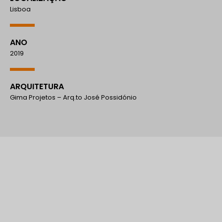
Lisboa
ANO
2019
ARQUITETURA
Gima Projetos – Arq.to José Possidónio