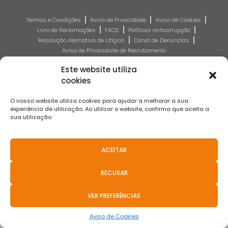
Termos e Condições
Aviso de Privacidade
Aviso de Cookies
Livro de Reclamações
FAQS
Políticas anticorrupção
Resolução Aternativa de Litígios
Canal de Denúncias
Aviso de Privacidade de Recrutamento
Este website utiliza
2021 © Teixeira, Pinto & Soares, SA - Todos Os Direitos Reservados.
cookies
Basicamente
.pt
O nosso website utiliza cookies para ajudar a melhorar a sua
experiência de utilização. Ao utilizar o website, confirma que aceita a
sua utilização.
ACEITAR
RECUSAR
VER PREFERÊNCIAS
Aviso de Cookies