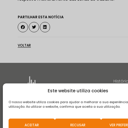
PARTILHAR ESTA NOTÍCIA
VOLTAR
Históri
Este website utiliza cookies
O nosso website utiliza cookies para ajudar a melhorar a sua experiênci
utilização. Ao utilizar o website, confirma que aceita a sua utilização.
Termos e Condições
Aviso de Privacidade
Aviso de Coo
Canal de Denúncias
Aviso de Privacidade de Recrutament
ACEITAR
RECUSAR
VER PREFER