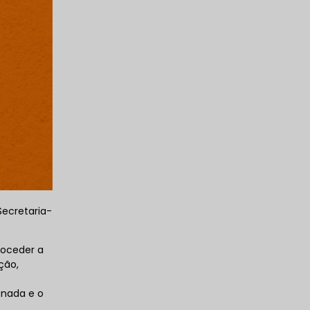
Secretaria-
roceder a
ção,
onada e o