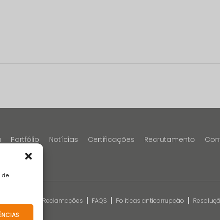
a
Portfólio
Notícias
Certificações
Recrutamento
Con
a de
kies
Livro de Reclamações
FAQS
Políticas anticorrupção
Resolução
o
ÊNCIAS