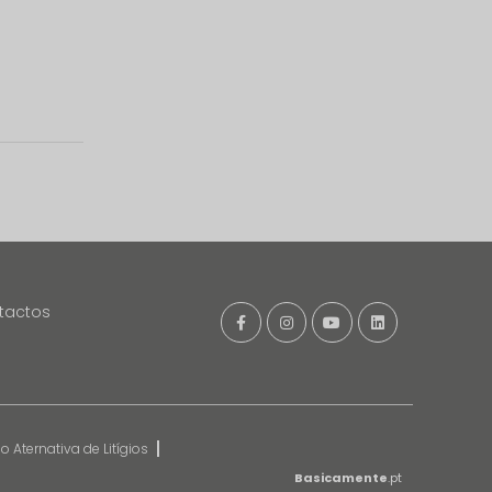
tactos
 Aternativa de Litígios
Basicamente
.pt