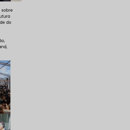
 sobre
utura
ade do
ão,
and,