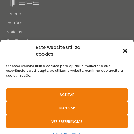
História
Portfólio
Notícias
Certificações
Este website utiliza
Recrutamento
cookies
Contactos
O nosso website utiliza cookies para ajudar a melhorar a sua
SIGA-NOS
experiência de utilização. Ao utilizar o website, confirma que aceita a
sua utilização.
ACEITAR
Termos e Condições
Aviso de Privacidade
Aviso de Cookies
Livro de Reclamações
FAQS
Políticas anticorrupção
RECUSAR
Resolução Aternativa de Litígios
Canal de Denúncias
Aviso de Privacidade de Recrutamento
VER PREFERÊNCIAS
2021 © Teixeira, Pinto & Soares, SA - Todos Os Direitos Reservados.
Basicamente
.pt
Aviso de Cookies