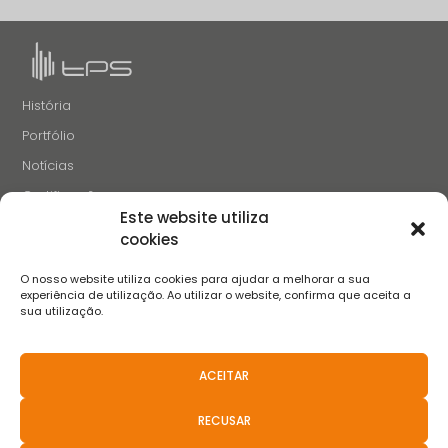
História
Portfólio
Notícias
Certificações
Este website utiliza
Recrutamento
cookies
Contactos
O nosso website utiliza cookies para ajudar a melhorar a sua
SIGA-NOS
experiência de utilização. Ao utilizar o website, confirma que aceita a
sua utilização.
ACEITAR
Termos e Condições
Aviso de Privacidade
Aviso de Cookies
Livro de Reclamações
FAQS
Políticas anticorrupção
RECUSAR
Resolução Aternativa de Litígios
Canal de Denúncias
Aviso de Privacidade de Recrutamento