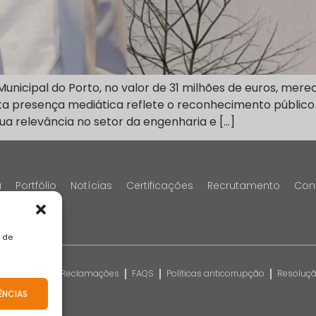
 Municipal do Porto, no valor de 31 milhões de euros, me
Esta presença mediática reflete o reconhecimento público
sua relevância no setor da engenharia e […]
a
Portfólio
Notícias
Certificações
Recrutamento
Con
a de
kies
Livro de Reclamações
FAQS
Políticas anticorrupção
Resolução
o
ÊNCIAS
rvados.