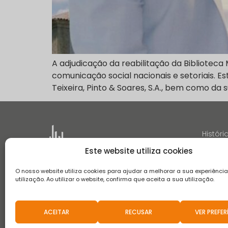
A adjudicação da reabilitação da Biblioteca
comunicação social nacionais e setoriais. 
Teixeira, Pinto & Soares, S.A., bem como da 
Históri
Este website utiliza cookies
O nosso website utiliza cookies para ajudar a melhorar a sua experiênci
utilização. Ao utilizar o website, confirma que aceita a sua utilização.
Termos e Condições
Aviso de Privacidade
Aviso de Coo
Canal de Denúncias
Aviso de Privacidade de Recrutament
ACEITAR
RECUSAR
VER PREFER
2021 © Teixeira, Pinto & Soares, SA - Todos Os Direitos Rese