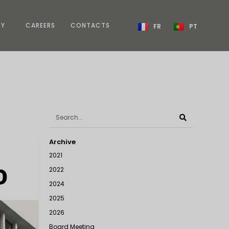
TY
CAREERS
CONTACTS
FR
PT
Archive
2021
2022
2024
2025
2026
Board Meeting