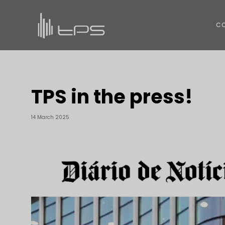
C
TPS in the press!
14 March 2025