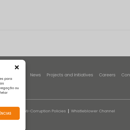
y
Portfolio
News
Projects and Initiatives
Careers
Con
es para
sas
avegação ou
fetar
k
FAQS
Anti-Corruption Policies
Whistleblower Channel
ÊNCIAS