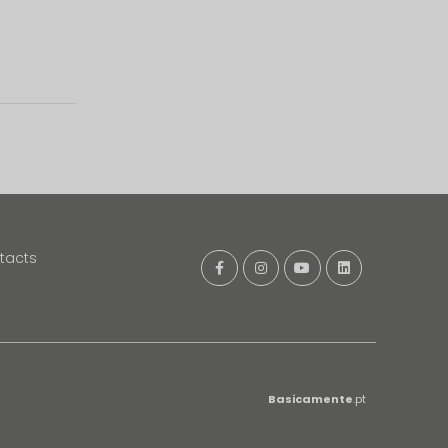
tacts
Basicamente
.pt