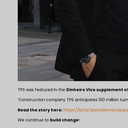
TPS was featured in the
Dinheiro Vivo supplement of
‘Construction company TPS anticipates 100 million turn
Read the story here:
https://bit.ly/diariodenoticiastp
We continue to
build change
!