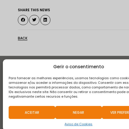
SHARE THIS NEWS
BACK
Gerir o consentimento
Histor
Para fornecer as melhores experiências, usamos tecnologias como cooki
armazenar e/ou aceder a informações do dispositivo. Consentir com es
tecnologias nos permitirá processar dados, como comportamento de n
IDs exclusivos neste site. Não consentir ou retirar o consentimento pode a
negativamante certos recursos e funções.
Terms and conditions
Privacy Policy
Complaint boo
ACEITAR
NEGAR
VER PREFER
2021 © Teixeira, Pinto & Soares, SA - All Rights Reserved.
Aviso de Cookies