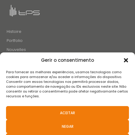
Histoire
Portfolio
Nouvelles
Projets et Initiatives
Gerir o consentimento
Recrutement
Para fornecer as melhores experiências, usamos tecnologias como
Contacts
cookies para armazenar e/ou aceder a informações do dispositivo.
Consentir com essas tecnologias nos permitirá processar dados,
como comportamento de navegação ou IDs exclusivos neste site. Não
consentir ou retirar o consentimento pode afetar negativamante certos
SUIVEZ-NOUS
recursos e funções.
ACEITAR
Termes et conditions
Avis de confidentialité
Avis sur les cookies
NEGAR
Livre de réclamation
FAQS
Politiques Anti-Corruption
Canal de Dénonciation
Règlement Extrajudiciaire des différends