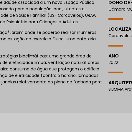
DONO DE
de Saúde associada a um novo Espaço Público
pensado para a população local, utentes e
Câmara Mun
idade de Saúde Familiar (USF Carcavelos), URAP,
 Psiquiatria para Crianças e Adultos.
LOCALIZ
aça/Jardim onde se poderão realizar inúmeras
Carcavelos
 uma estação de exercício físico, uma cafetaria,
ANO
stratégias bioclimáticas: uma grande área de
2022
de eletricidade limpa; ventilação natural; áreas
baixo consumo de água que protegem o edifício
ança de eletricidade (controlo horário, lâmpadas
s janelas relativamente ao plano de fachada para
ARQUITET
SIJOMA Arq