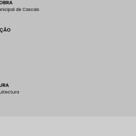
 OBRA
icipal de Cascais
AÇÃO
URA
uitectura