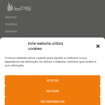
História
Portfólio
Notícias
Certificações
Este website utiliza
Recrutamento
cookies
Contactos
O nosso website utiliza cookies para ajudar a melhorar a sua
SIGA-NOS
experiência de utilização. Ao utilizar o website, confirma que aceita a
sua utilização.
ACEITAR
Termos e Condições
Aviso de Privacidade
Aviso de Cookies
Livro de Reclamações
FAQS
Políticas anticorrupção
RECUSAR
Resolução Aternativa de Litígios
Canal de Denúncias
Aviso de Privacidade de Recrutamento
VER PREFERÊNCIAS
2021 © Teixeira, Pinto & Soares, SA - Todos Os Direitos Reservados.